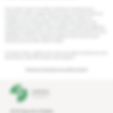
Pour résumer, réussir un entretien d’embauche commence par la
recherche en amont : plongez dans tout ce que vous pouvez trouver sur
Kasadenn et sur le poste. Puis, pendant l’entretien, montrez vos
compétences qui sont pertinentes, et n’oubliez pas d’exprimer votre
enthousiasme pour l’emploi et notre entreprise. N’oubliez pas également
d’anticiper les questions que notre recruteur pourrait vous poser. Et à la fin,
réfléchissez à votre tour à quelques questions à poser dans le but de
démontrer que vous êtes curieux et motivé.
Un dernier conseil : préparez-vous, soyez vous-même et montrez que vous
êtes prêt pour cette belle aventure chez Kasadenn !
Retrouvez l’ensemble de nos offres d’emploi!
42-52 Quai de la Rapée,