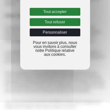
beauté !
Tout accepter
Anticipez l’option distanciel
Tout refuser
L’émergence des entretiens d’embauche en ligne, une pratique très
courante chez Kasadenn, constitue un nouveau défi pour nos candidats.
Personnaliser
Cela exige une préparation minutieuse en amont pour minimiser les
risques techniques et ainsi garantir le succès de votre rendez-vous.
Pour en savoir plus, nous
vous invitons à consulter
notre Politique relative
La première chose à faire, assurez-vous d’avoir une connexion stable et
aux cookies.
trouvez un endroit calme et bien éclairé où vous ne serez pas dérangé afin
de créer un environnement professionnel.
Avant le grand jour, il est crucial de tester votre équipement technique,
comme votre caméra, votre microphone et votre casque, pour éviter toute
perturbation technique pendant votre rendez-vous. Et n’oubliez surtout pas
de vous familiariser à l’avance avec la plateforme qui sera utilisée, en vous
assurant que notre lien de connexion fonctionne sans problème.
Ainsi, vous serez prêt à passer cet entretien en ligne avec confiance et à
montrer votre meilleur côté, même à travers un écran !