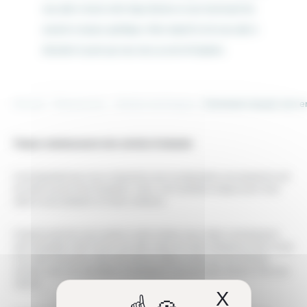
vous aider à réussir cette étape décisive en vous fournissant des
conseils et astuces spécifiques. Notre objectif est de vous aider à
décrocher le poste que vous visez au sein de Kasadenn.
Accueil
Ressources
Articles techniques
Comment réussir son e
Préparez minutieusement votre entretien d’embauche
Il est important que vous compreniez que la préparation est vraiment la clé
de votre succès chez Kasadenn. Alors, voici quelques étapes pour vous
aider à vous préparer en toute confiance.
D’abord avant de vous rendre à votre rendez-vous, faites connaissance
avec Kasadenn afin d’avoir une idée claire de notre entreprise et de ce que
l’on y fait. Parcourez notre site internet, faites un tour sur nos réseaux
sociaux, lisez nos actualités et imprégnez-vous de notre mission et de nos
valeurs.
X
Masquer 