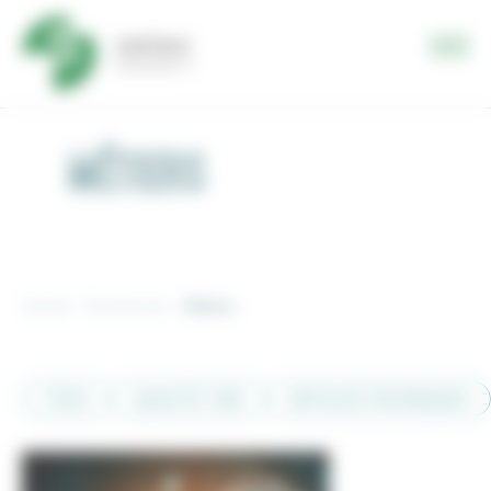
Panneau de gestion des cookies
MÉTIERS
Accueil
Ressources
Métiers
TOUS
QUALITÉ / HSE
ARTICLES TECHNIQUES