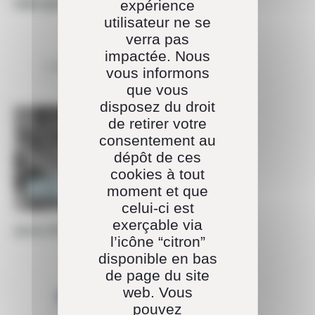
expérience
PMO QUALITÉ ENGINEERING
utilisateur ne se
verra pas
impactée. Nous
vous informons
que vous
disposez du droit
de retirer votre
consentement au
dépôt de ces
cookies à tout
Ingénierie
moment et que
celui-ci est
exerçable via
QUALITÉ PROJET F10X T125
l’icône “citron”
disponible en bas
de page du site
web. Vous
pouvez