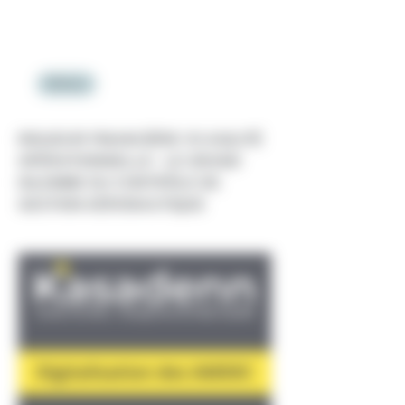
Métiers
RIGUEUR FINANCIÈRE VS AGILITÉ
OPÉRATIONNELLE : LE GRAND
DILEMME DU CONTRÔLE DE
GESTION AÉRONAUTIQUE